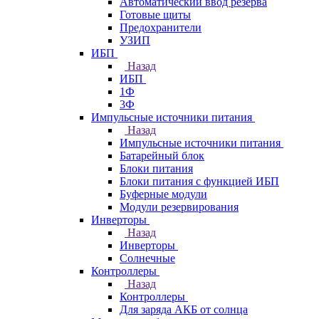
Автоматический ввод резерва
Готовые щиты
Предохранители
УЗИП
ИБП
Назад
ИБП
1Ф
3Ф
Импульсные источники питания
Назад
Импульсные источники питания
Батарейный блок
Блоки питания
Блоки питания с функцией ИБП
Буферные модули
Модули резервирования
Инверторы
Назад
Инверторы
Солнечные
Контроллеры
Назад
Контроллеры
Для заряда АКБ от солнца