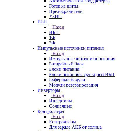
Автоматический ввод резерва
Готовые щиты
Предохранители
УЗИП
ИБП
Назад
ИБП
1Ф
3Ф
Импульсные источники питания
Назад
Импульсные источники питания
Батарейный блок
Блоки питания
Блоки питания с функцией ИБП
Буферные модули
Модули резервирования
Инверторы
Назад
Инверторы
Солнечные
Контроллеры
Назад
Контроллеры
Для заряда АКБ от солнца