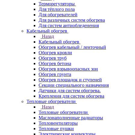
Терморегуляторы
Для тёплого пола
Для обогревателей
Для различных систем обогрева
Для систем антиобледенения
Кабельный обогрев
Назад
Кабельный обогрев
Обогрев кабельный / ленточный
Обогрев кровли
Обогрев труб
Обогрев бетона
Обогрев взрывоопасных зон
Обогрев грунта
Обогрев площадок и ступеней
Секции специального назначения
Датчики для систем обогрева.
Крепления для систем обогрева
Тепловые обогреватели
Назад
Тепловые обогреватели
Маслонаполненные радиаторы
Тепловентиляторы
Тепловые пушки
Электрические конвекторы