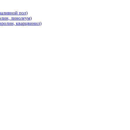
наливной пол)
олин, линолеум)
вролин, кварцвинил)