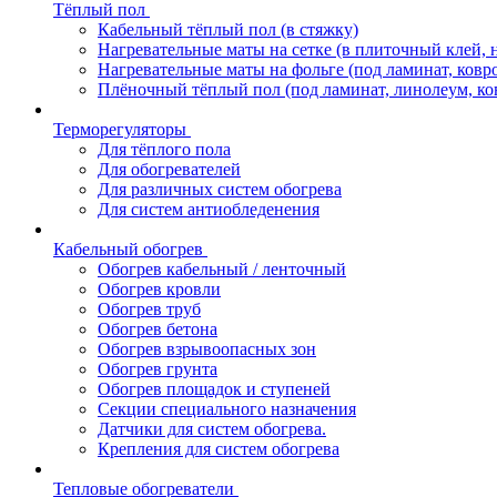
Тёплый пол
Кабельный тёплый пол (в стяжку)
Нагревательные маты на сетке (в плиточный клей, 
Нагревательные маты на фольге (под ламинат, ковр
Плёночный тёплый пол (под ламинат, линолеум, ко
Терморегуляторы
Для тёплого пола
Для обогревателей
Для различных систем обогрева
Для систем антиобледенения
Кабельный обогрев
Обогрев кабельный / ленточный
Обогрев кровли
Обогрев труб
Обогрев бетона
Обогрев взрывоопасных зон
Обогрев грунта
Обогрев площадок и ступеней
Секции специального назначения
Датчики для систем обогрева.
Крепления для систем обогрева
Тепловые обогреватели