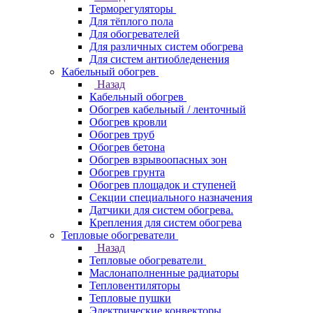
Терморегуляторы
Для тёплого пола
Для обогревателей
Для различных систем обогрева
Для систем антиобледенения
Кабельный обогрев
Назад
Кабельный обогрев
Обогрев кабельный / ленточный
Обогрев кровли
Обогрев труб
Обогрев бетона
Обогрев взрывоопасных зон
Обогрев грунта
Обогрев площадок и ступеней
Секции специального назначения
Датчики для систем обогрева.
Крепления для систем обогрева
Тепловые обогреватели
Назад
Тепловые обогреватели
Маслонаполненные радиаторы
Тепловентиляторы
Тепловые пушки
Электрические конвекторы