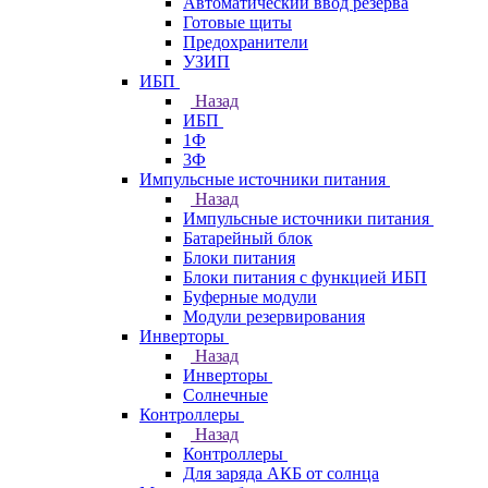
Автоматический ввод резерва
Готовые щиты
Предохранители
УЗИП
ИБП
Назад
ИБП
1Ф
3Ф
Импульсные источники питания
Назад
Импульсные источники питания
Батарейный блок
Блоки питания
Блоки питания с функцией ИБП
Буферные модули
Модули резервирования
Инверторы
Назад
Инверторы
Солнечные
Контроллеры
Назад
Контроллеры
Для заряда АКБ от солнца