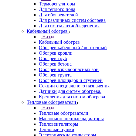
Терморегуляторы
Для тёплого пола
Для обогревателей
Для различных систем обогрева
Для систем антиобледенения
Кабельный обогрев
Назад
Кабельный обогрев
Обогрев кабельный / ленточный
Обогрев кровли
Обогрев труб
Обогрев бетона
Обогрев взрывоопасных зон
Обогрев грунта
Обогрев площадок и ступеней
Секции специального назначения
Датчики для систем обогрева.
Крепления для систем обогрева
Тепловые обогреватели
Назад
Тепловые обогреватели
Маслонаполненные радиаторы
Тепловентиляторы
Тепловые пушки
Электрические конвекторы