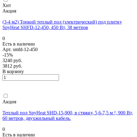
Хит
Акция
(3-4 м2) Тонкий теплый пол (электрический) под плитку
SpyHeat SHFD-12-450, 450 Вт, 38 метров
0
Есть в наличии
Арт.
smfd-12-450
-15%
3240 руб.
3812 руб.
В корзину
Акция
Теплый пол SpyHeat SHD-15-900, в стяжку, 5,6-7,5 м ², 900 Вт,
60 метров, двухжильный кабель.
0
Есть в наличии