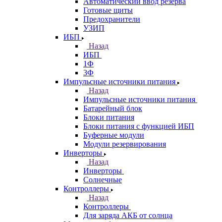
Автоматический ввод резерва
Готовые щиты
Предохранители
УЗИП
ИБП
Назад
ИБП
1Ф
3Ф
Импульсные источники питания
Назад
Импульсные источники питания
Батарейный блок
Блоки питания
Блоки питания с функцией ИБП
Буферные модули
Модули резервирования
Инверторы
Назад
Инверторы
Солнечные
Контроллеры
Назад
Контроллеры
Для заряда АКБ от солнца