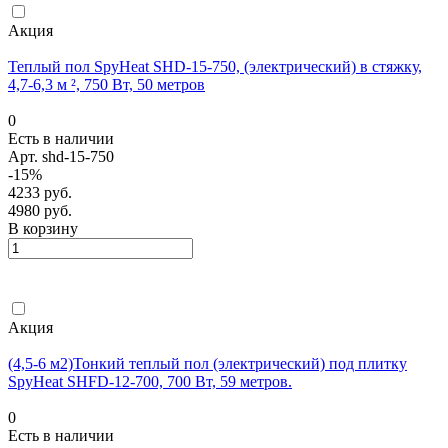
Акция
Теплый пол SpyHeat SHD-15-750, (электрический) в стяжку,
4,7-6,3 м ², 750 Вт, 50 метров
0
Есть в наличии
Арт.
shd-15-750
-15%
4233 руб.
4980 руб.
В корзину
Акция
(4,5-6 м2)Тонкий теплый пол (электрический) под плитку
SpyHeat SHFD-12-700, 700 Вт, 59 метров.
0
Есть в наличии