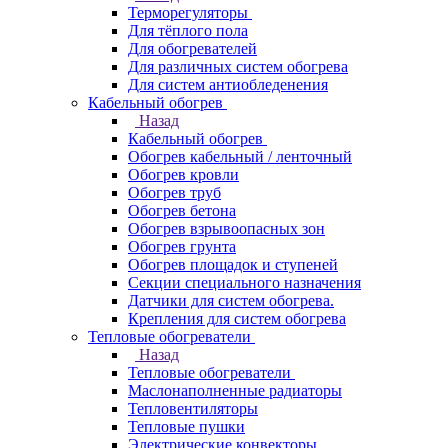
Терморегуляторы
Для тёплого пола
Для обогревателей
Для различных систем обогрева
Для систем антиобледенения
Кабельный обогрев
Назад
Кабельный обогрев
Обогрев кабельный / ленточный
Обогрев кровли
Обогрев труб
Обогрев бетона
Обогрев взрывоопасных зон
Обогрев грунта
Обогрев площадок и ступеней
Секции специального назначения
Датчики для систем обогрева.
Крепления для систем обогрева
Тепловые обогреватели
Назад
Тепловые обогреватели
Маслонаполненные радиаторы
Тепловентиляторы
Тепловые пушки
Электрические конвекторы