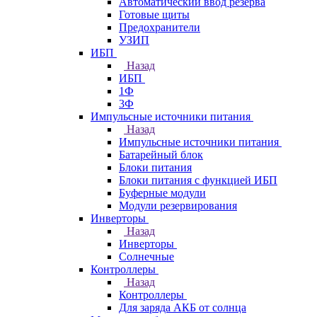
Автоматический ввод резерва
Готовые щиты
Предохранители
УЗИП
ИБП
Назад
ИБП
1Ф
3Ф
Импульсные источники питания
Назад
Импульсные источники питания
Батарейный блок
Блоки питания
Блоки питания с функцией ИБП
Буферные модули
Модули резервирования
Инверторы
Назад
Инверторы
Солнечные
Контроллеры
Назад
Контроллеры
Для заряда АКБ от солнца