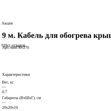
Акция
9 м. Кабель для обогрева кры
0
Нет отзывов
Арт.
mfd-30-270
Характеристики
Вес, кг
—
0.7
Габариты (ВхШхГ), см
—
20x20x10