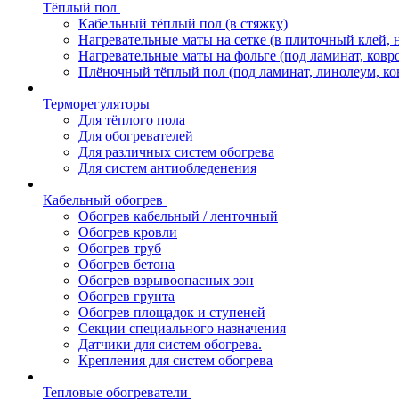
Тёплый пол
Кабельный тёплый пол (в стяжку)
Нагревательные маты на сетке (в плиточный клей, 
Нагревательные маты на фольге (под ламинат, ковр
Плёночный тёплый пол (под ламинат, линолеум, ко
Терморегуляторы
Для тёплого пола
Для обогревателей
Для различных систем обогрева
Для систем антиобледенения
Кабельный обогрев
Обогрев кабельный / ленточный
Обогрев кровли
Обогрев труб
Обогрев бетона
Обогрев взрывоопасных зон
Обогрев грунта
Обогрев площадок и ступеней
Секции специального назначения
Датчики для систем обогрева.
Крепления для систем обогрева
Тепловые обогреватели