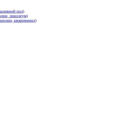
наливной пол)
олин, линолеум)
вролин, кварцвинил)