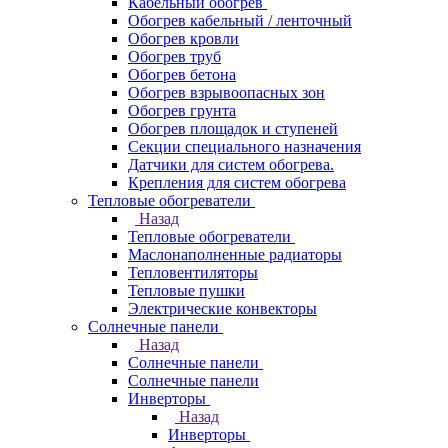
Кабельный обогрев
Обогрев кабельный / ленточный
Обогрев кровли
Обогрев труб
Обогрев бетона
Обогрев взрывоопасных зон
Обогрев грунта
Обогрев площадок и ступеней
Секции специального назначения
Датчики для систем обогрева.
Крепления для систем обогрева
Тепловые обогреватели
Назад
Тепловые обогреватели
Маслонаполненные радиаторы
Тепловентиляторы
Тепловые пушки
Электрические конвекторы
Солнечные панели
Назад
Солнечные панели
Солнечные панели
Инверторы
Назад
Инверторы