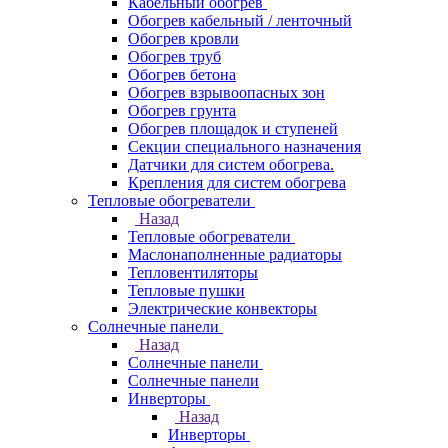
Кабельный обогрев
Обогрев кабельный / ленточный
Обогрев кровли
Обогрев труб
Обогрев бетона
Обогрев взрывоопасных зон
Обогрев грунта
Обогрев площадок и ступеней
Секции специального назначения
Датчики для систем обогрева.
Крепления для систем обогрева
Тепловые обогреватели
Назад
Тепловые обогреватели
Маслонаполненные радиаторы
Тепловентиляторы
Тепловые пушки
Электрические конвекторы
Солнечные панели
Назад
Солнечные панели
Солнечные панели
Инверторы
Назад
Инверторы