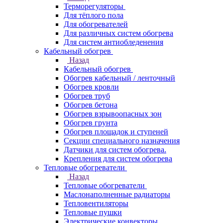
Терморегуляторы
Для тёплого пола
Для обогревателей
Для различных систем обогрева
Для систем антиобледенения
Кабельный обогрев
Назад
Кабельный обогрев
Обогрев кабельный / ленточный
Обогрев кровли
Обогрев труб
Обогрев бетона
Обогрев взрывоопасных зон
Обогрев грунта
Обогрев площадок и ступеней
Секции специального назначения
Датчики для систем обогрева.
Крепления для систем обогрева
Тепловые обогреватели
Назад
Тепловые обогреватели
Маслонаполненные радиаторы
Тепловентиляторы
Тепловые пушки
Электрические конвекторы