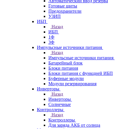
Автоматический ввод резерва
Готовые щиты
Предохранители
УЗИП
ИБП
Назад
ИБП
1Ф
3Ф
Импульсные источники питания
Назад
Импульсные источники питания
Батарейный блок
Блоки питания
Блоки питания с функцией ИБП
Буферные модули
Модули резервирования
Инверторы
Назад
Инверторы
Солнечные
Контроллеры
Назад
Контроллеры
Для заряда АКБ от солнца