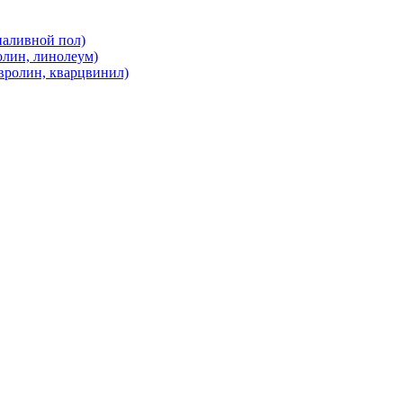
наливной пол)
олин, линолеум)
вролин, кварцвинил)