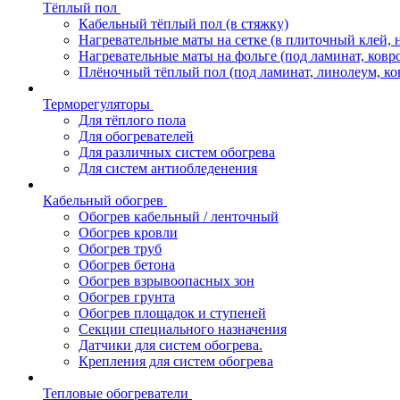
Тёплый пол
Кабельный тёплый пол (в стяжку)
Нагревательные маты на сетке (в плиточный клей, 
Нагревательные маты на фольге (под ламинат, ковр
Плёночный тёплый пол (под ламинат, линолеум, ко
Терморегуляторы
Для тёплого пола
Для обогревателей
Для различных систем обогрева
Для систем антиобледенения
Кабельный обогрев
Обогрев кабельный / ленточный
Обогрев кровли
Обогрев труб
Обогрев бетона
Обогрев взрывоопасных зон
Обогрев грунта
Обогрев площадок и ступеней
Секции специального назначения
Датчики для систем обогрева.
Крепления для систем обогрева
Тепловые обогреватели