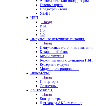
Автоматический ввод резерва
Готовые щиты
Предохранители
УЗИП
ИБП
Назад
ИБП
1Ф
3Ф
Импульсные источники питания
Назад
Импульсные источники питания
Батарейный блок
Блоки питания
Блоки питания с функцией ИБП
Буферные модули
Модули резервирования
Инверторы
Назад
Инверторы
Солнечные
Контроллеры
Назад
Контроллеры
Для заряда АКБ от солнца