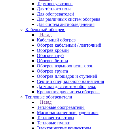
Терморегуляторы
Для тёплого пола
Для обогревателей
Для различных систем обогрева
Для систем антиобледенения
Кабельный обогрев
Назад
Кабельный обогрев
Обогрев кабельный / ленточный
Обогрев кровли
Обогрев труб
Обогрев бетона
Обогрев взрывоопасных зон
Обогрев грунта
Обогрев площадок и ступеней
Секции специального назначения
Датчики для систем обогрева.
Крепления для систем обогрева
Тепловые обогреватели
Назад
Тепловые обогреватели
Маслонаполненные радиаторы
Тепловентиляторы
Тепловые пушки
Электрические конвекторы