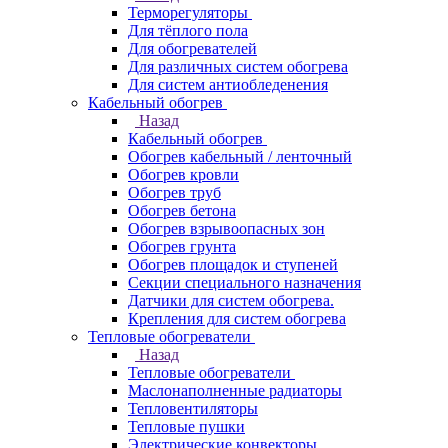
Терморегуляторы
Для тёплого пола
Для обогревателей
Для различных систем обогрева
Для систем антиобледенения
Кабельный обогрев
Назад
Кабельный обогрев
Обогрев кабельный / ленточный
Обогрев кровли
Обогрев труб
Обогрев бетона
Обогрев взрывоопасных зон
Обогрев грунта
Обогрев площадок и ступеней
Секции специального назначения
Датчики для систем обогрева.
Крепления для систем обогрева
Тепловые обогреватели
Назад
Тепловые обогреватели
Маслонаполненные радиаторы
Тепловентиляторы
Тепловые пушки
Электрические конвекторы