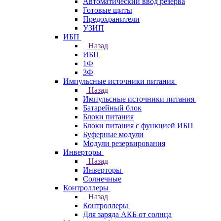
Автоматический ввод резерва
Готовые щиты
Предохранители
УЗИП
ИБП
Назад
ИБП
1Ф
3Ф
Импульсные источники питания
Назад
Импульсные источники питания
Батарейный блок
Блоки питания
Блоки питания с функцией ИБП
Буферные модули
Модули резервирования
Инверторы
Назад
Инверторы
Солнечные
Контроллеры
Назад
Контроллеры
Для заряда АКБ от солнца