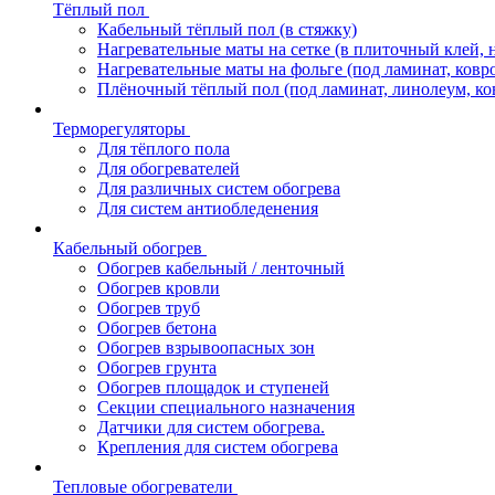
Тёплый пол
Кабельный тёплый пол (в стяжку)
Нагревательные маты на сетке (в плиточный клей, 
Нагревательные маты на фольге (под ламинат, ковр
Плёночный тёплый пол (под ламинат, линолеум, ко
Терморегуляторы
Для тёплого пола
Для обогревателей
Для различных систем обогрева
Для систем антиобледенения
Кабельный обогрев
Обогрев кабельный / ленточный
Обогрев кровли
Обогрев труб
Обогрев бетона
Обогрев взрывоопасных зон
Обогрев грунта
Обогрев площадок и ступеней
Секции специального назначения
Датчики для систем обогрева.
Крепления для систем обогрева
Тепловые обогреватели