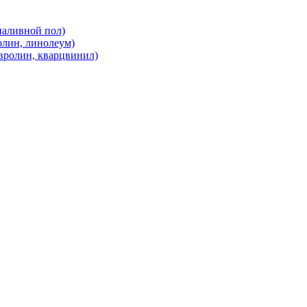
наливной пол)
олин, линолеум)
вролин, кварцвинил)