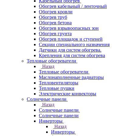
Кабельный обогрев
Обогрев кабельный / ленточный
Обогрев кровли
Обогрев труб
Обогрев бетона
Обогрев взрывоопасных зон
Обогрев грунта
Обогрев площадок и ступеней
Секции специального назначения
Датчики для систем обогрева.
Крепления для систем обогрева
Тепловые обогреватели
Назад
Тепловые обогреватели
Маслонаполненные радиаторы
Тепловентиляторы
Тепловые пушки
Электрические конвекторы
Солнечные панели
Назад
Солнечные панели
Солнечные панели
Инверторы
Назад
Инверторы