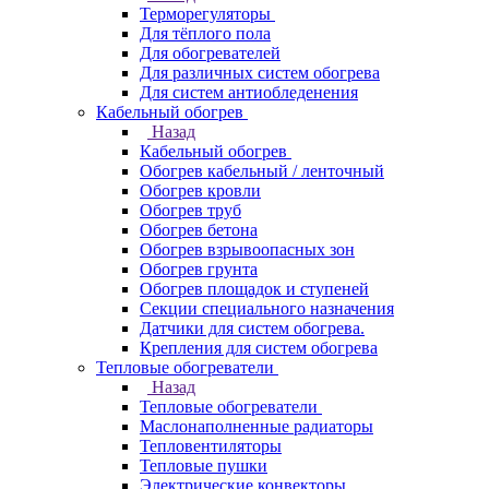
Терморегуляторы
Для тёплого пола
Для обогревателей
Для различных систем обогрева
Для систем антиобледенения
Кабельный обогрев
Назад
Кабельный обогрев
Обогрев кабельный / ленточный
Обогрев кровли
Обогрев труб
Обогрев бетона
Обогрев взрывоопасных зон
Обогрев грунта
Обогрев площадок и ступеней
Секции специального назначения
Датчики для систем обогрева.
Крепления для систем обогрева
Тепловые обогреватели
Назад
Тепловые обогреватели
Маслонаполненные радиаторы
Тепловентиляторы
Тепловые пушки
Электрические конвекторы