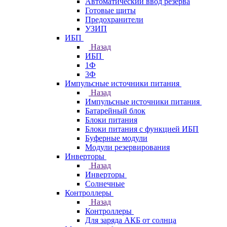
Автоматический ввод резерва
Готовые щиты
Предохранители
УЗИП
ИБП
Назад
ИБП
1Ф
3Ф
Импульсные источники питания
Назад
Импульсные источники питания
Батарейный блок
Блоки питания
Блоки питания с функцией ИБП
Буферные модули
Модули резервирования
Инверторы
Назад
Инверторы
Солнечные
Контроллеры
Назад
Контроллеры
Для заряда АКБ от солнца