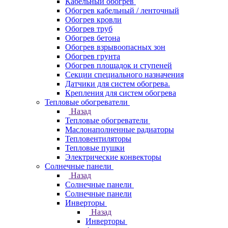
Кабельный обогрев
Обогрев кабельный / ленточный
Обогрев кровли
Обогрев труб
Обогрев бетона
Обогрев взрывоопасных зон
Обогрев грунта
Обогрев площадок и ступеней
Секции специального назначения
Датчики для систем обогрева.
Крепления для систем обогрева
Тепловые обогреватели
Назад
Тепловые обогреватели
Маслонаполненные радиаторы
Тепловентиляторы
Тепловые пушки
Электрические конвекторы
Солнечные панели
Назад
Солнечные панели
Солнечные панели
Инверторы
Назад
Инверторы