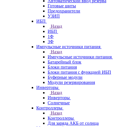
Автоматический ввод резерва
Готовые щиты
Предохранители
УЗИП
ИБП
Назад
ИБП
1Ф
3Ф
Импульсные источники питания
Назад
Импульсные источники питания
Батарейный блок
Блоки питания
Блоки питания с функцией ИБП
Буферные модули
Модули резервирования
Инверторы
Назад
Инверторы
Солнечные
Контроллеры
Назад
Контроллеры
Для заряда АКБ от солнца