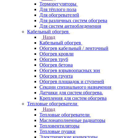
Терморегуляторы
Для тёплого пола
Для обогревателей
Для различных систем обогрева
Для систем антиобледенения
Кабельный обогрев
Назад
Кабельный обогрев
Обогрев кабельный / ленточный
Обогрев кровли
Обогрев труб
Обогрев бетона
Обогрев взрывоопасных зон
Обогрев грунта
Обогрев площадок и ступеней
Секции специального назначения
Датчики для систем обогрева.
Крепления для систем обогрева
Тепловые обогреватели
Назад
Тепловые обогреватели
Маслонаполненные радиаторы
Тепловентиляторы
Тепловые пушки
Электрические конвекторы