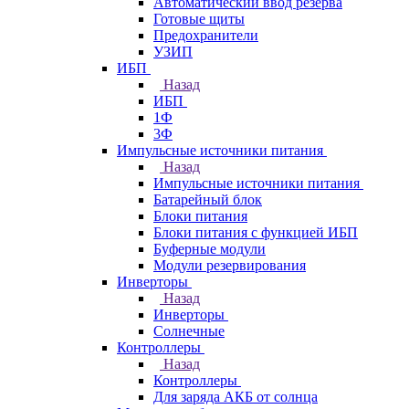
Автоматический ввод резерва
Готовые щиты
Предохранители
УЗИП
ИБП
Назад
ИБП
1Ф
3Ф
Импульсные источники питания
Назад
Импульсные источники питания
Батарейный блок
Блоки питания
Блоки питания с функцией ИБП
Буферные модули
Модули резервирования
Инверторы
Назад
Инверторы
Солнечные
Контроллеры
Назад
Контроллеры
Для заряда АКБ от солнца