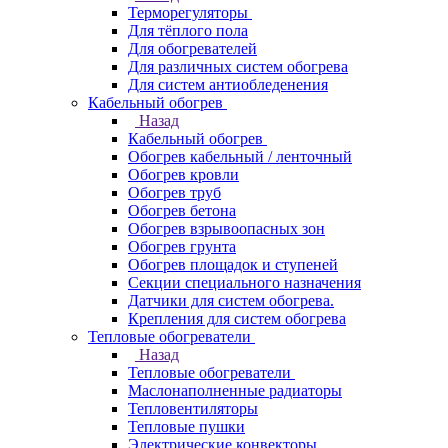
Терморегуляторы
Для тёплого пола
Для обогревателей
Для различных систем обогрева
Для систем антиобледенения
Кабельный обогрев
Назад
Кабельный обогрев
Обогрев кабельный / ленточный
Обогрев кровли
Обогрев труб
Обогрев бетона
Обогрев взрывоопасных зон
Обогрев грунта
Обогрев площадок и ступеней
Секции специального назначения
Датчики для систем обогрева.
Крепления для систем обогрева
Тепловые обогреватели
Назад
Тепловые обогреватели
Маслонаполненные радиаторы
Тепловентиляторы
Тепловые пушки
Электрические конвекторы