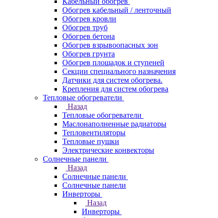
Кабельный обогрев
Обогрев кабельный / ленточный
Обогрев кровли
Обогрев труб
Обогрев бетона
Обогрев взрывоопасных зон
Обогрев грунта
Обогрев площадок и ступеней
Секции специального назначения
Датчики для систем обогрева.
Крепления для систем обогрева
Тепловые обогреватели
Назад
Тепловые обогреватели
Маслонаполненные радиаторы
Тепловентиляторы
Тепловые пушки
Электрические конвекторы
Солнечные панели
Назад
Солнечные панели
Солнечные панели
Инверторы
Назад
Инверторы