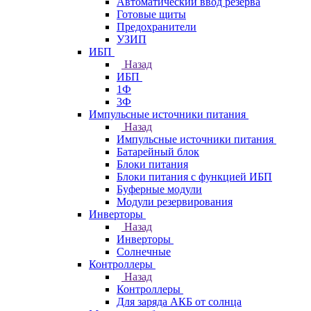
Автоматический ввод резерва
Готовые щиты
Предохранители
УЗИП
ИБП
Назад
ИБП
1Ф
3Ф
Импульсные источники питания
Назад
Импульсные источники питания
Батарейный блок
Блоки питания
Блоки питания с функцией ИБП
Буферные модули
Модули резервирования
Инверторы
Назад
Инверторы
Солнечные
Контроллеры
Назад
Контроллеры
Для заряда АКБ от солнца