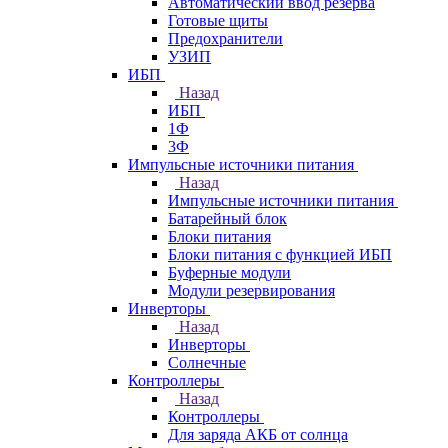
Автоматический ввод резерва
Готовые щиты
Предохранители
УЗИП
ИБП
Назад
ИБП
1Ф
3Ф
Импульсные источники питания
Назад
Импульсные источники питания
Батарейный блок
Блоки питания
Блоки питания с функцией ИБП
Буферные модули
Модули резервирования
Инверторы
Назад
Инверторы
Солнечные
Контроллеры
Назад
Контроллеры
Для заряда АКБ от солнца