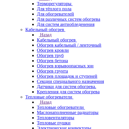
Терморегуляторы
Для тёплого пола
Для обогревателей
Для различных систем обогрева
Для систем антиобледенения
Кабельный обогрев
Назад
Кабельный обогрев
Обогрев кабельный / ленточный
Обогрев кровли
Обогрев труб
Обогрев бетона
Обогрев взрывоопасных зон
Обогрев грунта
Обогрев площадок и ступеней
Секции специального назначения
Датчики для систем обогрева.
Крепления для систем обогрева
Тепловые обогреватели
Назад
Тепловые обогреватели
Маслонаполненные радиаторы
Тепловентиляторы
Тепловые пушки
Электрические конвекторы