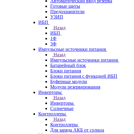
Автоматический ввод резерва
Готовые щиты
Предохранители
УЗИП
ИБП
Назад
ИБП
1Ф
3Ф
Импульсные источники питания
Назад
Импульсные источники питания
Батарейный блок
Блоки питания
Блоки питания с функцией ИБП
Буферные модули
Модули резервирования
Инверторы
Назад
Инверторы
Солнечные
Контроллеры
Назад
Контроллеры
Для заряда АКБ от солнца