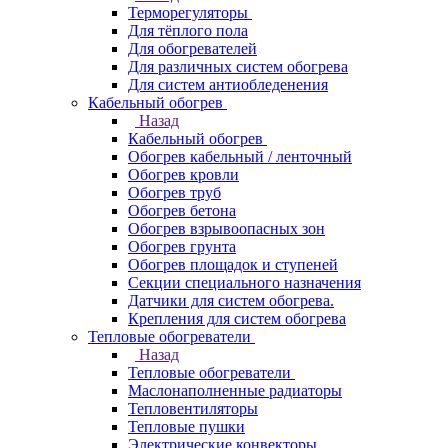
Терморегуляторы
Для тёплого пола
Для обогревателей
Для различных систем обогрева
Для систем антиобледенения
Кабельный обогрев
Назад
Кабельный обогрев
Обогрев кабельный / ленточный
Обогрев кровли
Обогрев труб
Обогрев бетона
Обогрев взрывоопасных зон
Обогрев грунта
Обогрев площадок и ступеней
Секции специального назначения
Датчики для систем обогрева.
Крепления для систем обогрева
Тепловые обогреватели
Назад
Тепловые обогреватели
Маслонаполненные радиаторы
Тепловентиляторы
Тепловые пушки
Электрические конвекторы