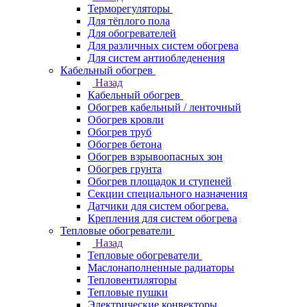
Терморегуляторы
Для тёплого пола
Для обогревателей
Для различных систем обогрева
Для систем антиобледенения
Кабельный обогрев
Назад
Кабельный обогрев
Обогрев кабельный / ленточный
Обогрев кровли
Обогрев труб
Обогрев бетона
Обогрев взрывоопасных зон
Обогрев грунта
Обогрев площадок и ступеней
Секции специального назначения
Датчики для систем обогрева.
Крепления для систем обогрева
Тепловые обогреватели
Назад
Тепловые обогреватели
Маслонаполненные радиаторы
Тепловентиляторы
Тепловые пушки
Электрические конвекторы