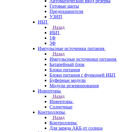
Автоматический ввод резерва
Готовые щиты
Предохранители
УЗИП
ИБП
Назад
ИБП
1Ф
3Ф
Импульсные источники питания
Назад
Импульсные источники питания
Батарейный блок
Блоки питания
Блоки питания с функцией ИБП
Буферные модули
Модули резервирования
Инверторы
Назад
Инверторы
Солнечные
Контроллеры
Назад
Контроллеры
Для заряда АКБ от солнца