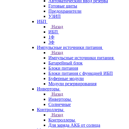
Автоматический ввод резерва
Готовые щиты
Предохранители
УЗИП
ИБП
Назад
ИБП
1Ф
3Ф
Импульсные источники питания
Назад
Импульсные источники питания
Батарейный блок
Блоки питания
Блоки питания с функцией ИБП
Буферные модули
Модули резервирования
Инверторы
Назад
Инверторы
Солнечные
Контроллеры
Назад
Контроллеры
Для заряда АКБ от солнца