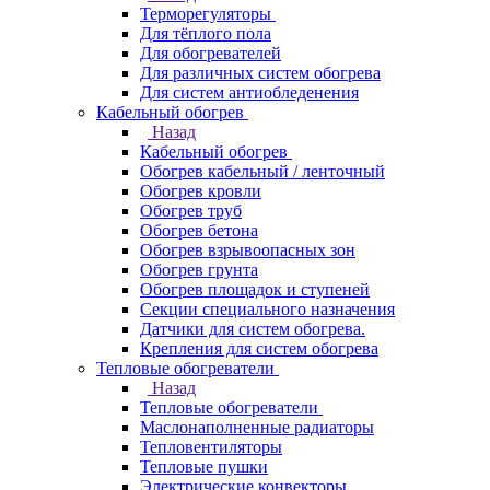
Терморегуляторы
Для тёплого пола
Для обогревателей
Для различных систем обогрева
Для систем антиобледенения
Кабельный обогрев
Назад
Кабельный обогрев
Обогрев кабельный / ленточный
Обогрев кровли
Обогрев труб
Обогрев бетона
Обогрев взрывоопасных зон
Обогрев грунта
Обогрев площадок и ступеней
Секции специального назначения
Датчики для систем обогрева.
Крепления для систем обогрева
Тепловые обогреватели
Назад
Тепловые обогреватели
Маслонаполненные радиаторы
Тепловентиляторы
Тепловые пушки
Электрические конвекторы