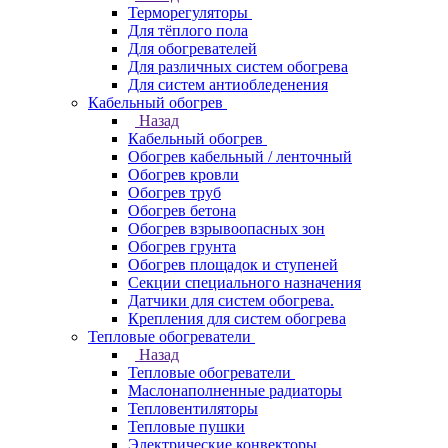
Терморегуляторы
Для тёплого пола
Для обогревателей
Для различных систем обогрева
Для систем антиобледенения
Кабельный обогрев
Назад
Кабельный обогрев
Обогрев кабельный / ленточный
Обогрев кровли
Обогрев труб
Обогрев бетона
Обогрев взрывоопасных зон
Обогрев грунта
Обогрев площадок и ступеней
Секции специального назначения
Датчики для систем обогрева.
Крепления для систем обогрева
Тепловые обогреватели
Назад
Тепловые обогреватели
Маслонаполненные радиаторы
Тепловентиляторы
Тепловые пушки
Электрические конвекторы