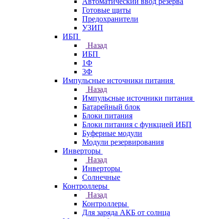
Автоматический ввод резерва
Готовые щиты
Предохранители
УЗИП
ИБП
Назад
ИБП
1Ф
3Ф
Импульсные источники питания
Назад
Импульсные источники питания
Батарейный блок
Блоки питания
Блоки питания с функцией ИБП
Буферные модули
Модули резервирования
Инверторы
Назад
Инверторы
Солнечные
Контроллеры
Назад
Контроллеры
Для заряда АКБ от солнца